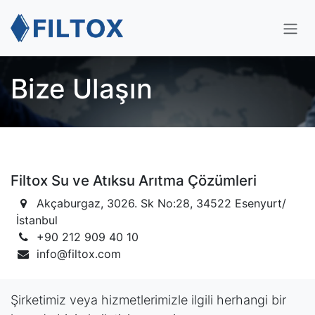
İçereği Atla
Bize Ulaşın
Filtox Su ve Atıksu Arıtma Çözümleri
Akçaburgaz, 3026. Sk No:28, 34522 Esenyurt/
İstanbul
+90 212 909 40 10
info@filtox.com
Şirketimiz veya hizmetlerimizle ilgili herhangi bir